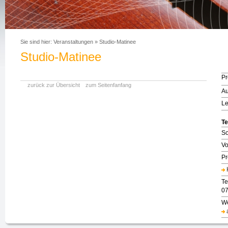
Sie sind hier:
Veranstaltungen
»
Studio-Matinee
Studio-Matinee
P
zurück zur Übersicht
zum Seitenfanfang
Au
Le
Te
So
Vo
Pr
Te
07
We