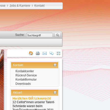
esse
Jobs & Karriere
Kontakt
I
I
Suche:
Kontakt
Kontaktcenter
Rückruf-Service
Kontaktformular
Downloads
Aktuell
Herzlichen GlÃ¼ckwunsch!
12 Cellist*innen unserer Talent-
Schmiede waren beim