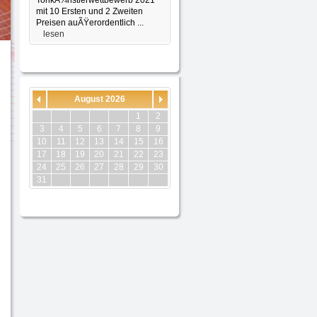
TonkÃ¼nstlerwettbewerb 2021
mit 10 Ersten und 2 Zweiten
Preisen auÃŸerordentlich ...
lesen
August 2026
1
2
3
4
5
6
7
8
9
10
11
12
13
14
15
16
17
18
19
20
21
22
23
24
25
26
27
28
29
30
31